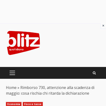
×
Skip
to
content
PRIMARY
MENU
Home
»
Rimborso 730, attenzione alla scadenza di
maggio: cosa rischia chi ritarda la dichiarazione
Economia
Fisco e tasse