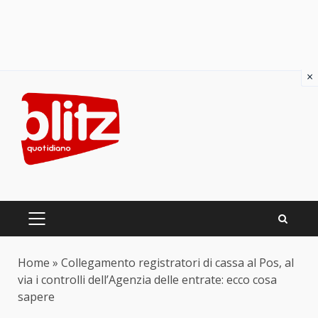
×
Skip
to
content
PRIMARY
MENU
Home
»
Collegamento registratori di cassa al Pos, al
via i controlli dell’Agenzia delle entrate: ecco cosa
sapere