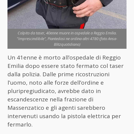
Colpito da taser, 40enne muore in ospedale a Reggio Emilia.
"Imprescindibile", Piantedosi ne ordina altri 4780 (foto Ansa-
Blitzquotidiano)
Un 41enne è morto all’ospedale di Reggio
Emilia dopo essere stato fermato col taser
dalla polizia. Dalle prime ricostruzioni
l’uomo, noto alle forze dell’ordine e
pluripregiudicato, avrebbe dato in
escandescenze nella frazione di
Massenzatico e gli agenti sarebbero
intervenuti usando la pistola elettrica per
fermarlo.