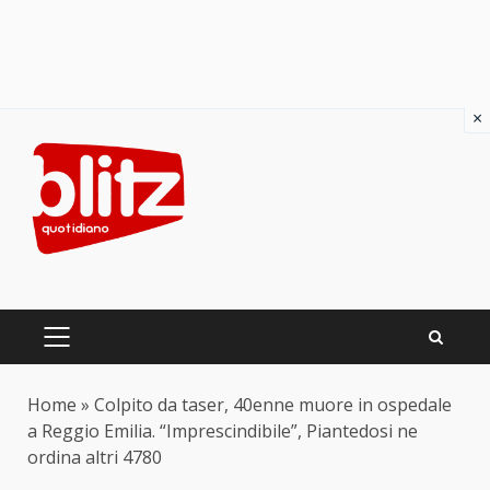
×
Skip
to
content
PRIMARY
MENU
Home
»
Colpito da taser, 40enne muore in ospedale
a Reggio Emilia. “Imprescindibile”, Piantedosi ne
ordina altri 4780