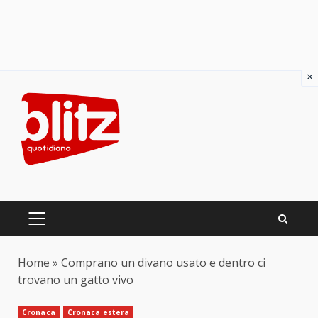
×
Skip
to
content
PRIMARY
MENU
Home
»
Comprano un divano usato e dentro ci
trovano un gatto vivo
Cronaca
Cronaca estera