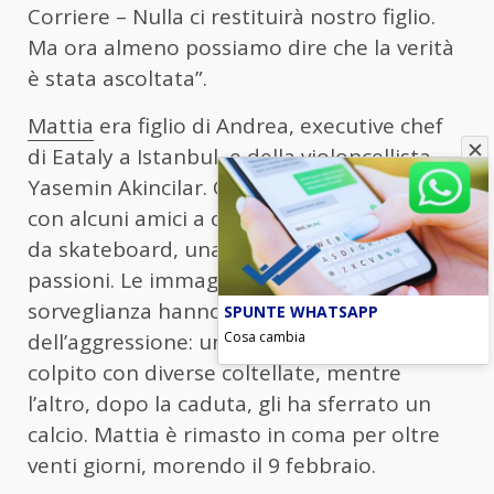
Corriere – Nulla ci restituirà nostro figlio.
Ma ora almeno possiamo dire che la verità
è stata ascoltata”.
Mattia
era figlio di Andrea, executive chef
di Eataly a Istanbul, e della violoncellista
Yasemin Akincilar. Quel giorno si era recato
con alcuni amici a comprare attrezzatura
da skateboard, una delle sue più grandi
passioni. Le immagini delle telecamere di
sorveglianza hanno mostrato la brutalità
SPUNTE WHATSAPP
dell’aggressione: uno dei due giovani lo ha
Cosa cambia
colpito con diverse coltellate, mentre
l’altro, dopo la caduta, gli ha sferrato un
calcio. Mattia è rimasto in coma per oltre
venti giorni, morendo il 9 febbraio.