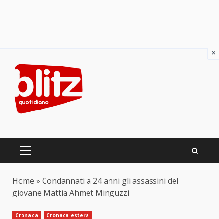
×
Skip
to
content
PRIMARY
MENU
Home
»
Condannati a 24 anni gli assassini del
giovane Mattia Ahmet Minguzzi
Cronaca
Cronaca estera