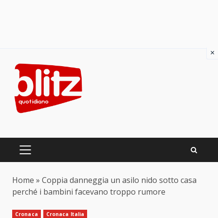
×
Skip
to
content
PRIMARY
MENU
Home
»
Coppia danneggia un asilo nido sotto casa
perché i bambini facevano troppo rumore
Cronaca
Cronaca Italia