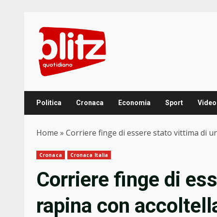
Skip
to
content
Politica
Cronaca
Economia
Sport
Video
Home
»
Corriere finge di essere stato vittima di 
Cronaca
Cronaca Italia
Corriere finge di es
rapina con accoltel