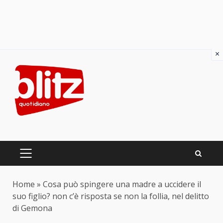
×
Skip
to
content
PRIMARY
MENU
Home
»
Cosa può spingere una madre a uccidere il
suo figlio? non c’è risposta se non la follia, nel delitto
di Gemona