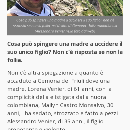
Cosa può spingere una madre a uccidere il suo figlio? non c’è
risposta se non la follia, nel delitto di Gemona - blitz quotidiano.it
(Alessandro Venier nella foto dal web)
Cosa può spingere una madre a uccidere il
suo unico figlio? Non c’è risposta se non la
follia.
Non c’è altra spiegazione a quanto è
accaduto a Gemona del Friuli dove una
madre, Lorena Venier, di 61 anni, con la
complicità della e istigata dalla nuora
colombiana, Mailyn Castro Monsalvo, 30
anni,
ha sedato,
strozzato
e fatto a pezzi
Alessandro Venier, di 35 anni, il figlio
prepotente e violento.