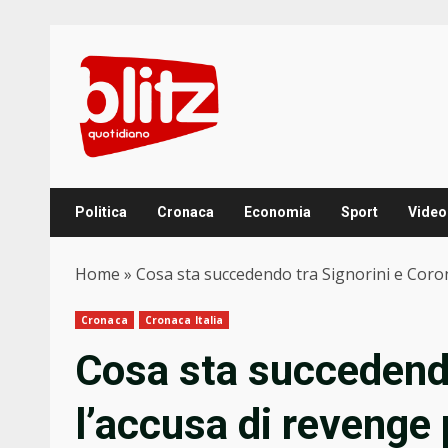
Skip
to
content
Politica
Cronaca
Economia
Sport
Video
Home
»
Cosa sta succedendo tra Signorini e Corona
Cronaca
Cronaca Italia
Cosa sta succedendo
l’accusa di revenge p