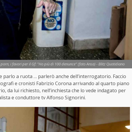
orn, i favori per il Gf: "Ho più di 100 denunce" (foto Ansa) - Blitz Quotidiano
e parlo a ruota … parlerò anche dell’interrogatorio. Faccio
ografi e cronisti Fabrizio Corona arrivando al quarto piano
io, da lui richiesto, nell’inchiesta che lo vede indagato per
lista e conduttore tv Alfonso Signorini.