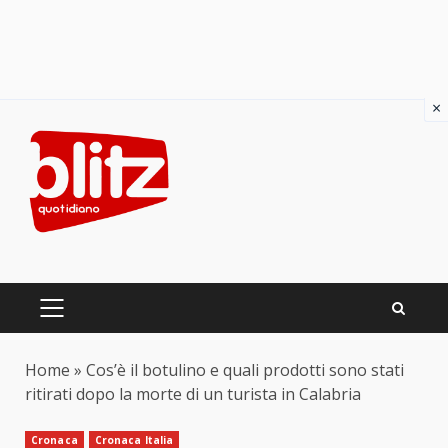
×
Skip
to
content
PRIMARY
MENU
Home
»
Cos’è il botulino e quali prodotti sono stati
ritirati dopo la morte di un turista in Calabria
Cronaca
Cronaca Italia