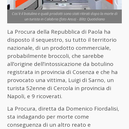
Cos'è il botulino e quali prodotti sono stati ritirati dopo la morte di
un turista in Calabria (foto Ansa) - Blitz Quotidiano
La Procura della Repubblica di Paola ha
disposto il sequestro, su tutto il territorio
nazionale, di un prodotto commerciale,
probabilmente broccoli, che sarebbe
all’origine dell’intossicazione da botulino
registrata in provincia di Cosenza e che ha
provocato una vittima, Luigi di Sarno, un
turista 52enne di Cercola in provincia di
Napoli, e 9 ricoverati.
La Procura, diretta da Domenico Fiordalisi,
sta indagando per morte come
conseguenza di un altro reato e