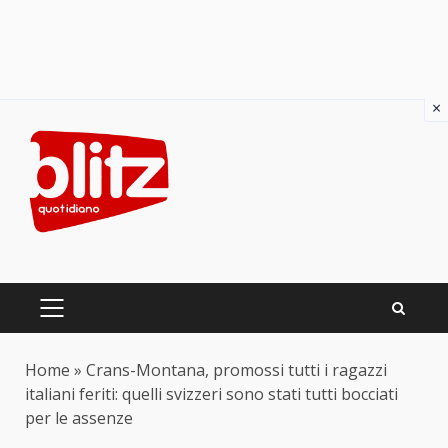
×
Skip
to
content
PRIMARY
MENU
Home
»
Crans-Montana, promossi tutti i ragazzi
italiani feriti: quelli svizzeri sono stati tutti bocciati
per le assenze