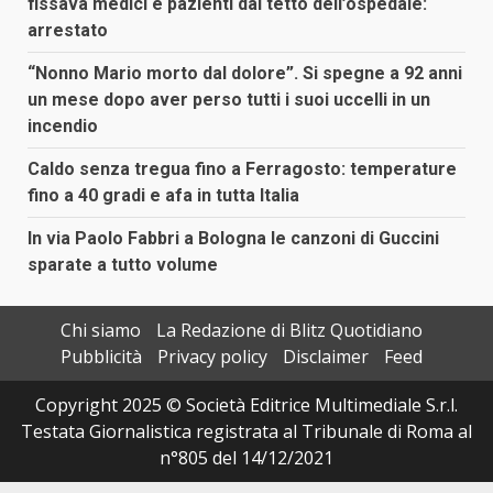
fissava medici e pazienti dal tetto dell’ospedale:
arrestato
“Nonno Mario morto dal dolore”. Si spegne a 92 anni
un mese dopo aver perso tutti i suoi uccelli in un
incendio
Caldo senza tregua fino a Ferragosto: temperature
fino a 40 gradi e afa in tutta Italia
In via Paolo Fabbri a Bologna le canzoni di Guccini
sparate a tutto volume
Chi siamo
La Redazione di Blitz Quotidiano
Pubblicità
Privacy policy
Disclaimer
Feed
Copyright 2025 © Società Editrice Multimediale S.r.l.
Testata Giornalistica registrata al Tribunale di Roma al
n°805 del 14/12/2021