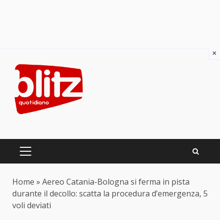
×
Skip
to
content
PRIMARY
MENU
Home
»
Aereo Catania-Bologna si ferma in pista
durante il decollo: scatta la procedura d’emergenza, 5
voli deviati