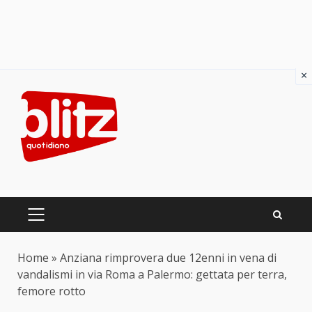
×
Skip
to
content
PRIMARY
MENU
Home
»
Anziana rimprovera due 12enni in vena di
vandalismi in via Roma a Palermo: gettata per terra,
femore rotto