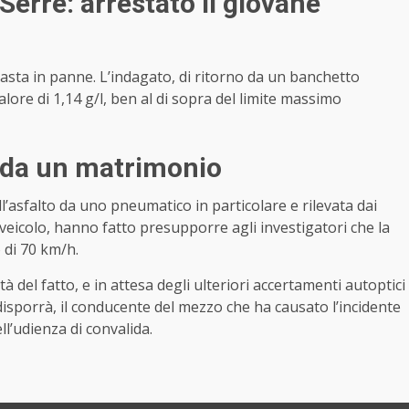
Serre: arrestato il giovane
sta in panne. L’indagato, di ritorno da un banchetto
valore di 1,14 g/l, ben al di sopra del limite massimo
 da un matrimonio
ull’asfalto da uno pneumatico in particolare e rilevata dai
 veicolo, hanno fatto presupporre agli investigatori che la
 di 70 km/h.
à del fatto, e in attesa degli ulteriori accertamenti autoptici
disporrà, il conducente del mezzo che ha causato l’incidente
ll’udienza di convalida.