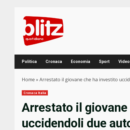
Skip
to
content
Politica
Cronaca
Economia
Sport
Video
Home
»
Arrestato il giovane che ha investito ucc
Cronaca Italia
Arrestato il giovane
uccidendoli due auto