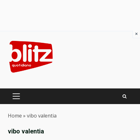
×
Skip
to
content
PRIMARY
MENU
Home
»
vibo valentia
vibo valentia