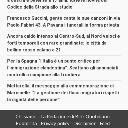
a destra e patente a 17 anni: tutte le novità del
Codice della Strada allo studio
Francesco Guccini, gente canta le sue canzoni in via
Paolo Fabbri 43. A Pavana i funerali in forma privata
Ancora caldo intenso al Centro-Sud, al Nord veloci e
forti temporali con rare grandinate: le città da
bollino rosso calano a 21
Per la Spagna “l’Italia è un punto critico per
l’immigrazione clandestina”. Scattano gli annunciati
controlli a campione alla frontiera
Mattarella, il messaggio alla commemorazione di
Marcinelle: “La gestione dei flussi migratori rispetti
la dignità delle persone”
Chi siamo
La Redazione di Blitz Quotidiano
Pubblicità
Privacy policy
Disclaimer
Feed