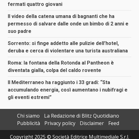
fermati quattro giovani
Il video della catena umana di bagnanti che ha
permesso di salvare dalle onde un bimbo di 2 anni e
suo padre
Sorrento: si finge addetto alle pulizie dell’hotel,
deruba e cerca di violentare una turista australiana
Roma: la fontana della Rotonda al Pantheon è
diventata gialla, colpa del caldo rovente
Il Mediterraneo ha raggiunto i 33 gradi: “Sta
accumulando energia, così aumentano i nubifragi e
gli eventi estremi”
Chi siamo
La Redazione di Blitz Quotidiano
Pubblicità
Privacy policy
Disclaimer
Feed
Copyright 2025 © Società Editrice Multimediale S.r.l.