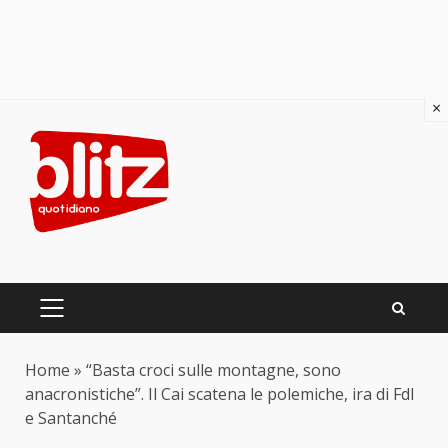
×
Skip
to
content
PRIMARY
MENU
Home
»
“Basta croci sulle montagne, sono
anacronistiche”. Il Cai scatena le polemiche, ira di FdI
e Santanché