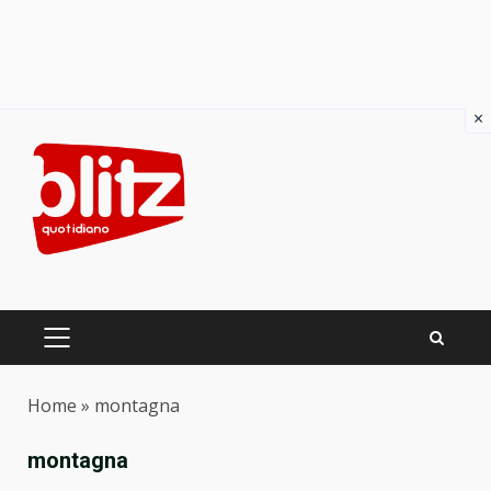
×
Skip
to
content
PRIMARY
MENU
Home
»
montagna
montagna