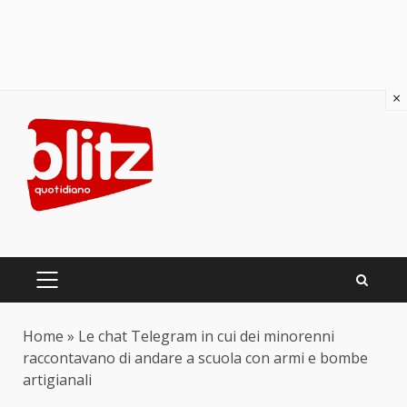
×
Skip
to
content
PRIMARY
MENU
Home
»
Le chat Telegram in cui dei minorenni
raccontavano di andare a scuola con armi e bombe
artigianali