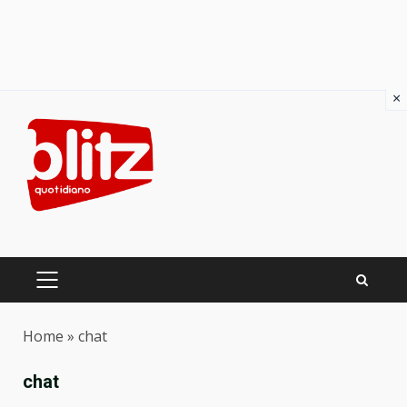
×
Skip
to
content
PRIMARY
MENU
Home
»
chat
chat