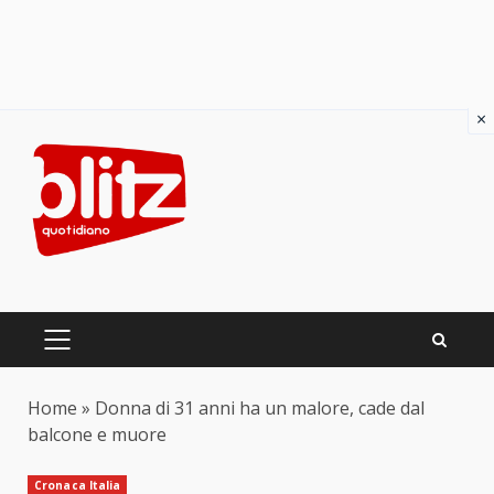
×
Skip
to
content
PRIMARY
MENU
Home
»
Donna di 31 anni ha un malore, cade dal
balcone e muore
Cronaca Italia