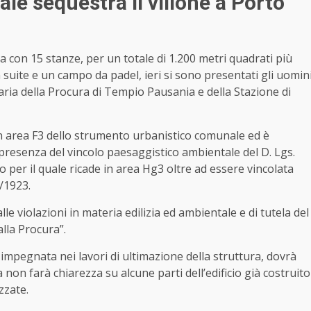
le sequestra il villone a Porto
a con 15 stanze, per un totale di 1.200 metri quadrati più
n suite e un campo da padel, ieri si sono presentati gli uomin
iaria della Procura di Tempio Pausania e della Stazione di
“in area F3 dello strumento urbanistico comunale ed è
presenza del vincolo paesaggistico ambientale del D. Lgs.
 per il quale ricade in area Hg3 oltre ad essere vincolata
7/1923.
alle violazioni in materia edilizia ed ambientale e di tutela del
lla Procura”.
 impegnata nei lavori di ultimazione della struttura, dovrà
on farà chiarezza su alcune parti dell’edificio già costruito
zzate.