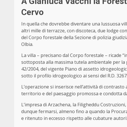
A Gianluca Vacchi la Foresta
Cervo
In quella che dovrebbe diventare una lussuosa vill
altri mille di terrazze, con discoteca, due lodge co
del Corpo forestale della Sezione di polizia giudiz
Olbia.
La villa – precisano dal Corpo forestale – ricade 
sottoposta alla massima tutela ambientale per la 
42/2004, del vigente Piano di assetto idrogeologico
sotto il profilo idrogeologico ai sensi del R.D. 326
L’operazione si inserisce nell’attività di contrasto 
territorio e del paesaggio promossa e condotta da
L’impresa di Arzachena, la Filigheddu Costruzioni,
dunque fermarsi, almeno fino a quando la Procura n
e ritenuto in eccesso rispetto alle cubature autori