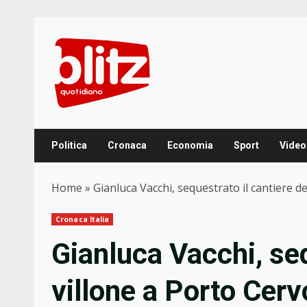
Skip
to
content
Politica
Cronaca
Economia
Sport
Video
Home
»
Gianluca Vacchi, sequestrato il cantiere de
Cronaca Italia
Gianluca Vacchi, seq
villone a Porto Cerv