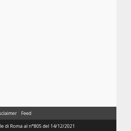
sclaimer
Feed
ale di Roma al n°805 del 14/12/2021