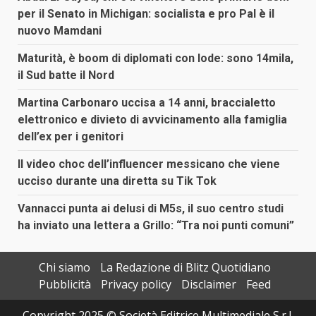
per il Senato in Michigan: socialista e pro Pal è il
nuovo Mamdani
Maturità, è boom di diplomati con lode: sono 14mila,
il Sud batte il Nord
Martina Carbonaro uccisa a 14 anni, braccialetto
elettronico e divieto di avvicinamento alla famiglia
dell’ex per i genitori
Il video choc dell’influencer messicano che viene
ucciso durante una diretta su Tik Tok
Vannacci punta ai delusi di M5s, il suo centro studi
ha inviato una lettera a Grillo: “Tra noi punti comuni”
Chi siamo
La Redazione di Blitz Quotidiano
Pubblicità
Privacy policy
Disclaimer
Feed
Copyright 2025 © Società Editrice Multimediale S.r.l.