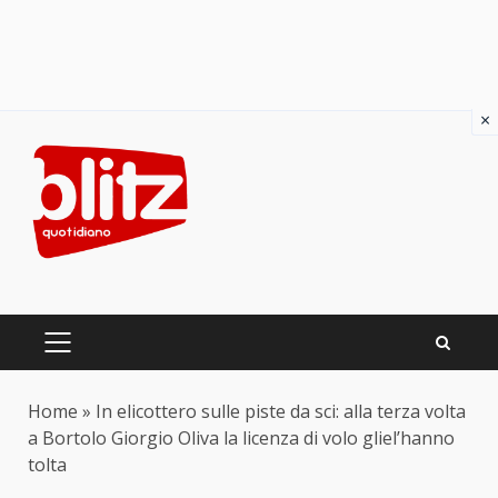
×
Skip
to
content
PRIMARY
MENU
Home
»
In elicottero sulle piste da sci: alla terza volta
a Bortolo Giorgio Oliva la licenza di volo gliel’hanno
tolta