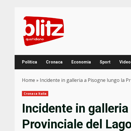
Skip
to
content
Politica
Cronaca
Economia
Sport
Video
Home
»
Incidente in galleria a Pisogne lungo la Pr
Cronaca Italia
Incidente in galleri
Provinciale del Lago 