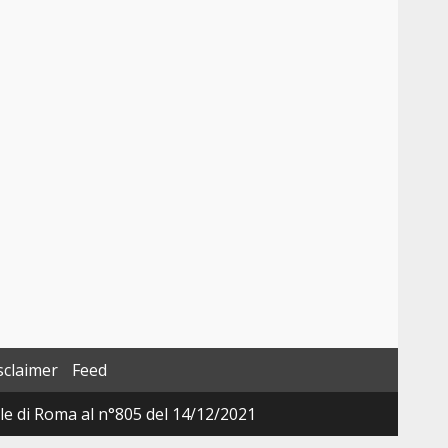
sclaimer
Feed
ale di Roma al n°805 del 14/12/2021