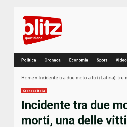
Skip
to
content
Politica
Cronaca
Economia
Sport
Video
Home
»
Incidente tra due moto a Itri (Latina): tre 
Cronaca Italia
Incidente tra due mot
morti, una delle vitt