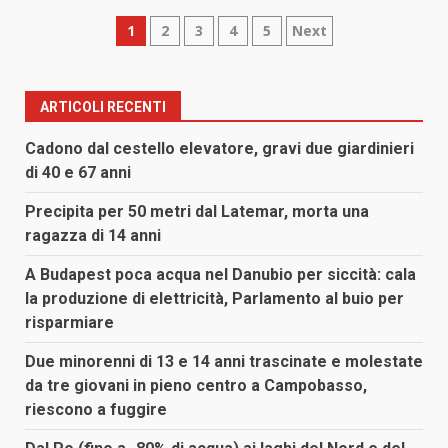
Paginazione
1
2
3
4
5
Next
degli
articoli
ARTICOLI RECENTI
Cadono dal cestello elevatore, gravi due giardinieri
di 40 e 67 anni
Precipita per 50 metri dal Latemar, morta una
ragazza di 14 anni
A Budapest poca acqua nel Danubio per siccità: cala
la produzione di elettricità, Parlamento al buio per
risparmiare
Due minorenni di 13 e 14 anni trascinate e molestate
da tre giovani in pieno centro a Campobasso,
riescono a fuggire