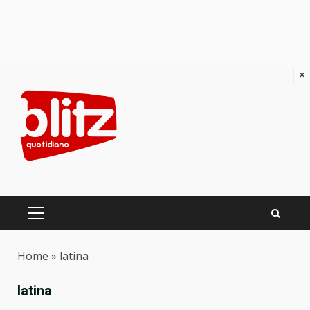
×
Skip
to
content
PRIMARY
MENU
Home
»
latina
latina