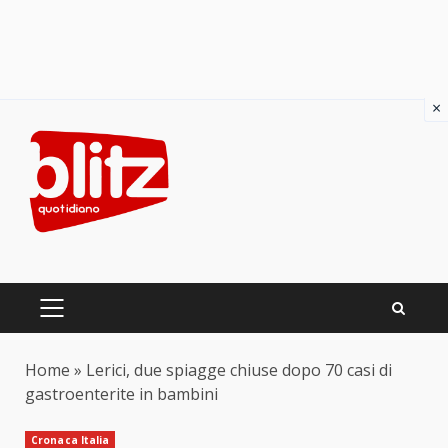
×
Skip
to
content
PRIMARY
MENU
Home
»
Lerici, due spiagge chiuse dopo 70 casi di
gastroenterite in bambini
Cronaca Italia