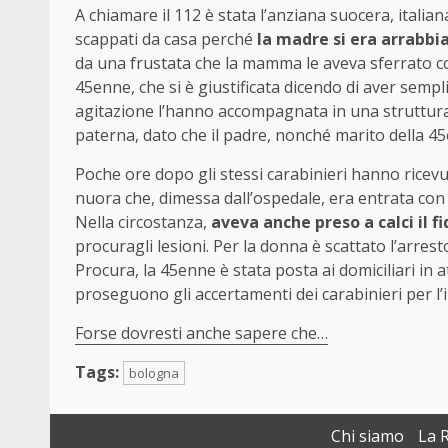
A chiamare il 112 è stata l’anziana suocera, italiana
scappati da casa perché
la madre si era arrabbi
da una frustata che la mamma le aveva sferrato co
45enne, che si è giustificata dicendo di aver sem
agitazione l’hanno accompagnata in una struttura o
paterna, dato che il padre, nonché marito della 45
Poche ore dopo gli stessi carabinieri hanno ricevut
nuora che, dimessa dall’ospedale, era entrata con l
Nella circostanza,
aveva anche preso a calci il f
procuragli lesioni. Per la donna è scattato l’arres
Procura, la 45enne è stata posta ai domiciliari in a
proseguono gli accertamenti dei carabinieri per l’i
Forse dovresti anche sapere che…
Tags:
bologna
Chi siamo
La 