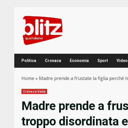
Skip
to
content
Politica
Cronaca
Economia
Sport
Video
Home
»
Madre prende a frustate la figlia perché t
Cronaca Italia
Madre prende a frust
troppo disordinata e