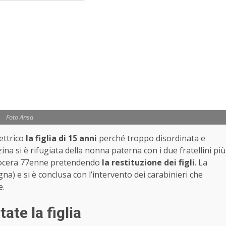
Foto Ansa
ettrico
la figlia di 15 anni
perché troppo disordinata e
ina si è rifugiata della nonna paterna con i due fratellini più
 suocera 77enne pretendendo
la restituzione dei figli
. La
) e si è conclusa con l’intervento dei carabinieri che
e.
ate la figlia