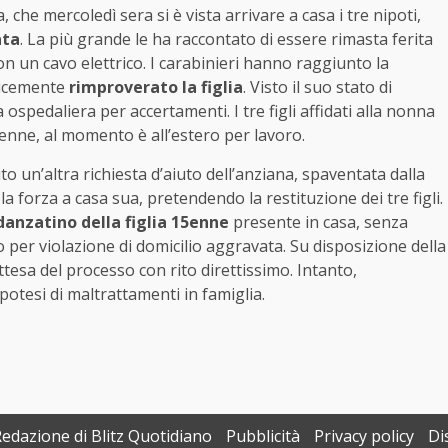
, che mercoledì sera si è vista arrivare a casa i tre nipoti,
ata
. La più grande le ha raccontato di essere rimasta ferita
n un cavo elettrico. I carabinieri hanno raggiunto la
plicemente
rimproverato la figlia
. Visto il suo stato di
spedaliera per accertamenti. I tre figli affidati alla nonna
enne, al momento è all’estero per lavoro.
o un’altra richiesta d’aiuto dell’anziana, spaventata dalla
a forza a casa sua, pretendendo la restituzione dei tre figli.
idanzatino della figlia 15enne
presente in casa, senza
to per violazione di domicilio aggravata. Su disposizione della
ttesa del processo con rito direttissimo. Intanto,
potesi di maltrattamenti in famiglia.
Redazione di Blitz Quotidiano
Pubblicità
Privacy policy
Di