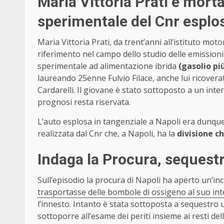
Maria Vittoria Prati è morta
sperimentale del Cnr esplo
Maria Vittoria Prati, da trent’anni all’istituto mo
riferimento nel campo dello studio delle emissioni e 
sperimentale ad alimentazione ibrida
(gasolio pi
laureando 25enne Fulvio Filace, anche lui ricovera
Cardarelli. Il giovane è stato sottoposto a un int
prognosi resta riservata.
L’auto esplosa in tangenziale a Napoli era dunqu
realizzata dal Cnr che, a Napoli, ha la
divisione c
Indaga la Procura, sequestr
Sull’episodio la procura di Napoli ha aperto un’inc
trasportasse delle bombole di ossigeno al suo in
l’innesto. Intanto è stata sottoposta a sequestro 
sottoporre all’esame dei periti insieme ai resti del