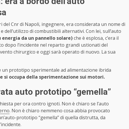
: era a bordo dell’auto
sa
tori del Cnr di Napoli, ingegnere, era considerata un nome di
dell’utilizzo di combustibili alternativi. Con lei, sull’auto
ù energia da un pannello solare)
che è esplosa, c’era il
to dopo l’incidente nel reparto grandi ustionati del
ervento chirurgico e oggi sarà operato di nuovo. La sua
e un prototipo sperimentale ad alimentazione ibrida
he si occupa della sperimentazione sui motori.
ata auto prototipo “gemella”
hiesta per ora contro ignoti. Non è chiaro se l’auto
terno
. Non è chiaro nemmeno cosa abbia provocato
un’auto-prototipo “gemella” di quella distrutta, da
l’incidente.