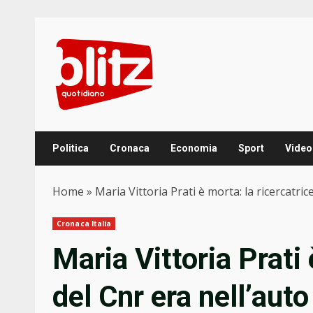
Skip
to
content
Politica
Cronaca
Economia
Sport
Video
Home
»
Maria Vittoria Prati è morta: la ricercatri
Cronaca Italia
Maria Vittoria Prati 
del Cnr era nell’aut