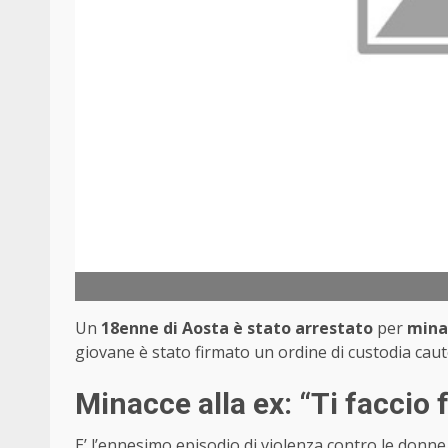
Un
18enne di Aosta è stato arrestato
per
mina
giovane è stato firmato un ordine di custodia caut
Minacce alla ex: “Ti faccio f
E’ l’ennesimo
episodio di violenza contro le donne