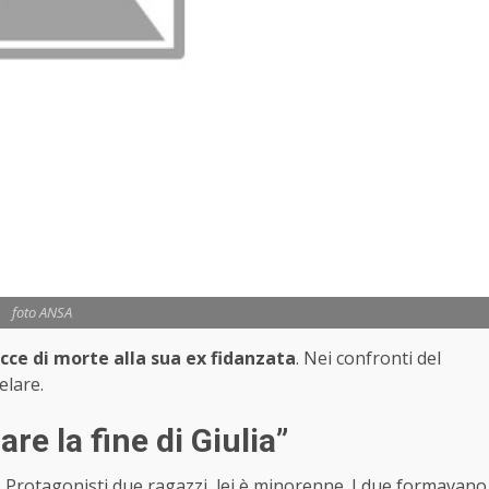
foto ANSA
cce di morte alla sua ex fidanzata
. Nei confronti del
elare.
are la fine di Giulia”
.
Protagonisti due ragazzi, lei è minorenne. I due formavano