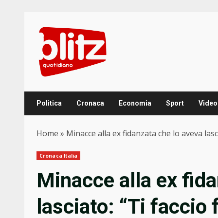
Skip
to
content
Politica
Cronaca
Economia
Sport
Video
Home
»
Minacce alla ex fidanzata che lo aveva lascia
Cronaca Italia
Minacce alla ex fid
lasciato: “Ti faccio f