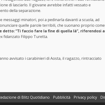
one di lasciarlo. Il giovane avrebbe infatti vessato e
ento della separazione.
e messaggi minatori, poi a pedinarla davanti a scuola, ad
pronunciare quelle parole terribili, che suonano proprio come
 detto: “Ti faccio fare la fine di quella là”, riferendosi a
ex fidanzato Filippo Turetta.
nno avvisato i carabinieri di Aosta, il ragazzo, rintracciato
Redazione di Blitz Quotidiano
Pubblicità
Privacy policy
Di