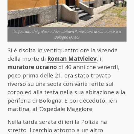
La facciata del palazzo dove abitava il muratore ucraino ucciso a
Bologna (Ansa)
Si è risolta in ventiquattro ore la vicenda
della morte di
Roman Matvieiev
, il
muratore ucraino
di 40 anni che venerdì,
poco prima delle 21, era stato trovato
riverso su una sedia con varie ferite sul
corpo ed alla testa nella sua abitazione alla
periferia di Bologna. E poi deceduto, ieri
mattina, all’Ospedale Maggiore.
Nella tarda serata di ieri la Polizia ha
stretto il cerchio attorno a un altro