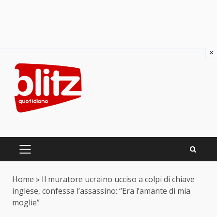
×
Skip
to
content
PRIMARY
MENU
Home
»
Il muratore ucraino ucciso a colpi di chiave
inglese, confessa l’assassino: “Era l’amante di mia
moglie”