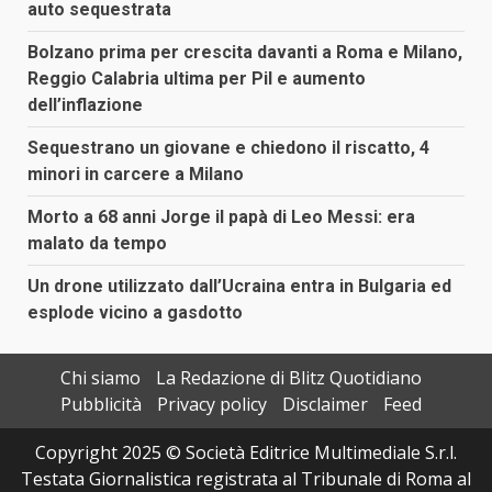
auto sequestrata
Bolzano prima per crescita davanti a Roma e Milano,
Reggio Calabria ultima per Pil e aumento
dell’inflazione
Sequestrano un giovane e chiedono il riscatto, 4
minori in carcere a Milano
Morto a 68 anni Jorge il papà di Leo Messi: era
malato da tempo
Un drone utilizzato dall’Ucraina entra in Bulgaria ed
esplode vicino a gasdotto
Chi siamo
La Redazione di Blitz Quotidiano
Pubblicità
Privacy policy
Disclaimer
Feed
Copyright 2025 © Società Editrice Multimediale S.r.l.
Testata Giornalistica registrata al Tribunale di Roma al