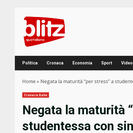
Skip
to
content
Politica
Cronaca
Economia
Sport
Video
Home
»
Negata la maturità “per stress” a studente
Cronaca Italia
Negata la maturità “
studentessa con sin