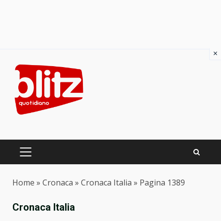
×
Skip
to
content
PRIMARY
MENU
Home
»
Cronaca
»
Cronaca Italia
»
Pagina 1389
Cronaca Italia