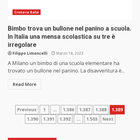
Cronaca Italia
Bimbo trova un bullone nel panino a scuola.
In Italia una mensa scolastica su tre è
irregolare
Filippo Limoncelli
Marzo 18, 2023
A Milano un bimbo di una scuola elementare ha
trovato un bullone nel panino. La disavventura è...
Read More
Paginazione
Previous
1
…
1.386
1.387
1.388
1.389
1.390
1.391
1.392
…
1.503
Next
degli
articoli