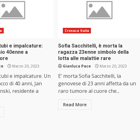
ia
Cronaca Italia
tubi e impalcature:
Sofia Sacchitelli, è morta la
io 40enne a
ragazza 23enne simbolo della
iore
lotta alle malattie rare
ce
Marzo 20, 2023
Gianluca Pace
Marzo 20, 2023
tubi e impalcature. Un
E’ morta Sofia Sacchitelli, la
cco di 40 anni, Jan
genovese di 23 anni affetta da un
ski, residente a
raro tumore al cuore che...
Read More