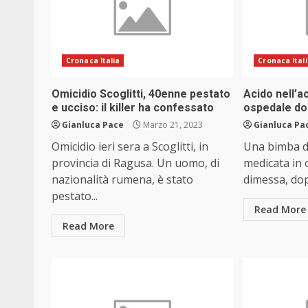
Cronaca Italia
Cronaca Ital
Omicidio Scoglitti, 40enne pestato
Acido nell’a
e ucciso: il killer ha confessato
ospedale do
Gianluca Pace
Marzo 21, 2023
Gianluca Pa
Omicidio ieri sera a Scoglitti, in
Una bimba di
provincia di Ragusa. Un uomo, di
medicata in 
nazionalità rumena, è stato
dimessa, dopo
pestato...
Read More
Read More