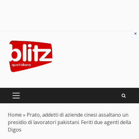
×
Skip
to
content
PRIMARY
MENU
Home
»
Prato, addetti di aziende cinesi assaltano un
presidio di lavoratori pakistani. Feriti due agenti della
Digos