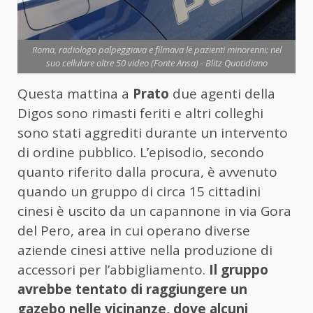
Roma, radiologo palpeggiava e filmava le pazienti minorenni: nel
suo cellulare oltre 50 video (Fonte Ansa) - Blitz Quotidiano
Questa mattina a
Prato
due agenti della
Digos sono rimasti feriti e altri colleghi
sono stati aggrediti durante un intervento
di ordine pubblico. L’episodio, secondo
quanto riferito dalla procura, è avvenuto
quando un gruppo di circa 15 cittadini
cinesi è uscito da un capannone in via Gora
del Pero, area in cui operano diverse
aziende cinesi attive nella produzione di
accessori per l’abbigliamento.
Il gruppo
avrebbe tentato di raggiungere un
gazebo nelle vicinanze, dove alcuni