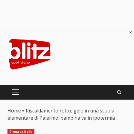
×
Skip
to
content
PRIMARY
MENU
Home
»
Riscaldamento rotto, gelo in una scuola
elementare di Palermo: bambina va in ipotermia
Cronaca Italia