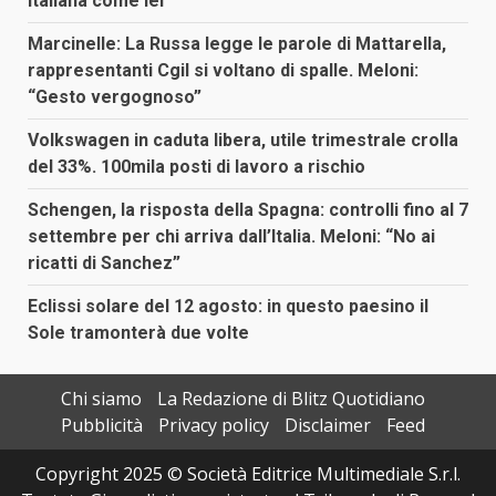
italiana come lei
Marcinelle: La Russa legge le parole di Mattarella,
rappresentanti Cgil si voltano di spalle. Meloni:
“Gesto vergognoso”
Volkswagen in caduta libera, utile trimestrale crolla
del 33%. 100mila posti di lavoro a rischio
Schengen, la risposta della Spagna: controlli fino al 7
settembre per chi arriva dall’Italia. Meloni: “No ai
ricatti di Sanchez”
Eclissi solare del 12 agosto: in questo paesino il
Sole tramonterà due volte
Chi siamo
La Redazione di Blitz Quotidiano
Pubblicità
Privacy policy
Disclaimer
Feed
Copyright 2025 © Società Editrice Multimediale S.r.l.