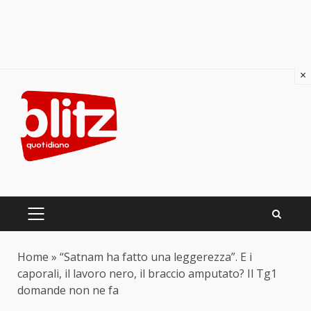
×
Skip
to
content
PRIMARY
MENU
Home
»
“Satnam ha fatto una leggerezza”. E i
caporali, il lavoro nero, il braccio amputato? Il Tg1
domande non ne fa