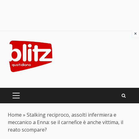
×
Skip
to
content
PRIMARY
MENU
Home
»
Stalking reciproco, assolti infermiera e
meccanico a Enna: se il carnefice è anche vittima, il
reato scompare?