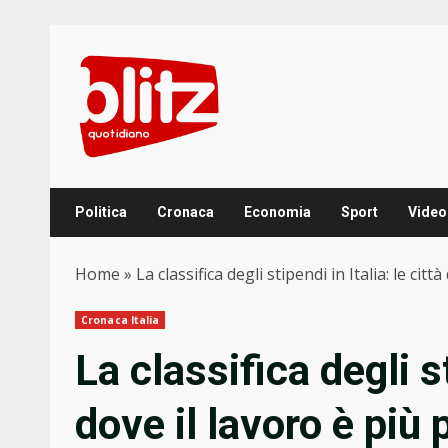
Skip
to
content
Politica
Cronaca
Economia
Sport
Video
Home
»
La classifica degli stipendi in Italia: le cit
Cronaca Italia
La classifica degli st
dove il lavoro è più