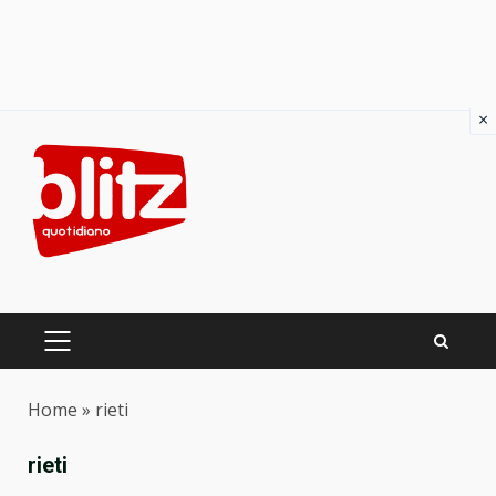
×
Skip
to
content
PRIMARY
MENU
Home
»
rieti
rieti