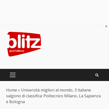
×
Skip
to
content
PRIMARY
MENU
Home
»
Università migliori al mondo, 3 italiane
salgono di classifica: Politecnico Milano, La Sapienza
e Bologna