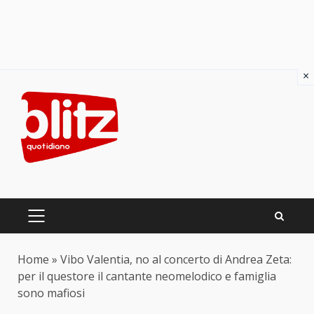
×
Skip
to
content
PRIMARY
MENU
Home
»
Vibo Valentia, no al concerto di Andrea Zeta:
per il questore il cantante neomelodico e famiglia
sono mafiosi