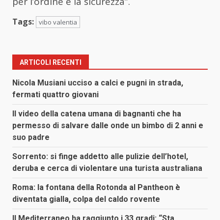
per l’ordine e la sicurezza”.
Tags:
vibo valentia
ARTICOLI RECENTI
Nicola Musiani ucciso a calci e pugni in strada,
fermati quattro giovani
Il video della catena umana di bagnanti che ha
permesso di salvare dalle onde un bimbo di 2 anni e
suo padre
Sorrento: si finge addetto alle pulizie dell’hotel,
deruba e cerca di violentare una turista australiana
Roma: la fontana della Rotonda al Pantheon è
diventata gialla, colpa del caldo rovente
Il Mediterraneo ha raggiunto i 33 gradi: “Sta