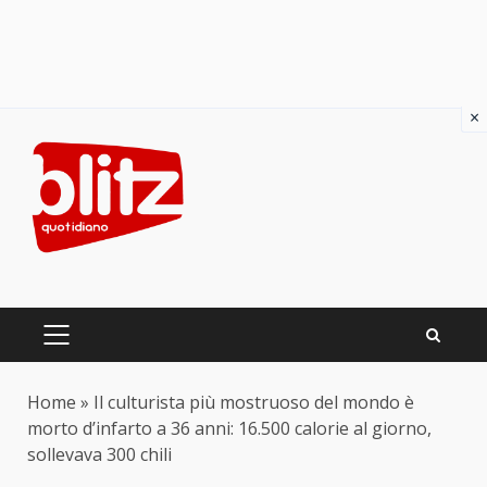
×
Skip
to
content
PRIMARY
MENU
Home
»
Il culturista più mostruoso del mondo è
morto d’infarto a 36 anni: 16.500 calorie al giorno,
sollevava 300 chili