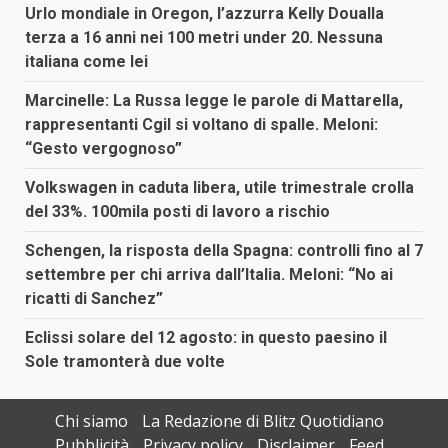
Urlo mondiale in Oregon, l’azzurra Kelly Doualla
terza a 16 anni nei 100 metri under 20. Nessuna
italiana come lei
Marcinelle: La Russa legge le parole di Mattarella,
rappresentanti Cgil si voltano di spalle. Meloni:
“Gesto vergognoso”
Volkswagen in caduta libera, utile trimestrale crolla
del 33%. 100mila posti di lavoro a rischio
Schengen, la risposta della Spagna: controlli fino al 7
settembre per chi arriva dall’Italia. Meloni: “No ai
ricatti di Sanchez”
Eclissi solare del 12 agosto: in questo paesino il
Sole tramonterà due volte
Chi siamo
La Redazione di Blitz Quotidiano
Pubblicità
Privacy policy
Disclaimer
Feed