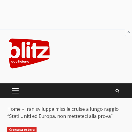
×
Skip
to
content
PRIMARY
MENU
Home
»
Iran sviluppa missile cruise a lungo raggio:
“Stati Uniti ed Europa, non metteteci alla prova”
Cronaca estera