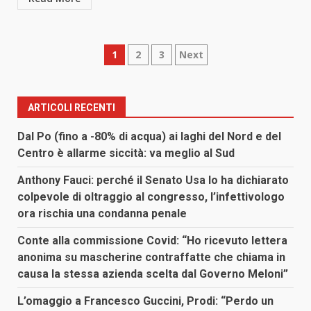
Paginazione
1
2
3
Next
degli
articoli
ARTICOLI RECENTI
Dal Po (fino a -80% di acqua) ai laghi del Nord e del
Centro è allarme siccità: va meglio al Sud
Anthony Fauci: perché il Senato Usa lo ha dichiarato
colpevole di oltraggio al congresso, l’infettivologo
ora rischia una condanna penale
Conte alla commissione Covid: “Ho ricevuto lettera
anonima su mascherine contraffatte che chiama in
causa la stessa azienda scelta dal Governo Meloni”
L’omaggio a Francesco Guccini, Prodi: “Perdo un