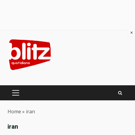
×
Skip
to
content
PRIMARY
MENU
Home
»
iran
iran