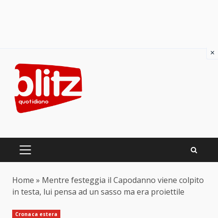
×
Skip
to
content
PRIMARY
MENU
Home
»
Mentre festeggia il Capodanno viene colpito
in testa, lui pensa ad un sasso ma era proiettile
Cronaca estera