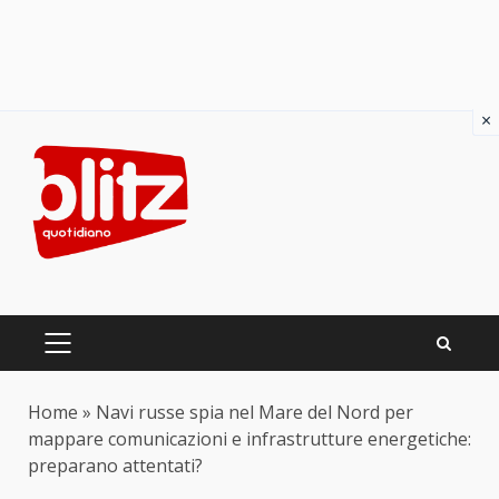
×
Skip
to
content
PRIMARY
MENU
Home
»
Navi russe spia nel Mare del Nord per
mappare comunicazioni e infrastrutture energetiche:
preparano attentati?