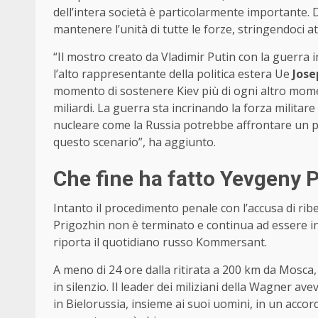
dell’intera società è particolarmente importante.
mantenere l’unità di tutte le forze, stringendoci 
“Il mostro creato da Vladimir Putin con la guerra 
l’alto rappresentante della politica estera Ue
Jose
momento di sostenere Kiev più di ogni altro momen
miliardi. La guerra sta incrinando la forza militar
nucleare come la Russia potrebbe affrontare un p
questo scenario”, ha aggiunto.
Che fine ha fatto Yevgeny 
Intanto il procedimento penale con l’accusa di rib
Prigozhin non è terminato e continua ad essere in
riporta il quotidiano russo Kommersant.
A meno di 24 ore dalla ritirata a 200 km da Mosc
in silenzio. Il leader dei miliziani della Wagner ave
in Bielorussia, insieme ai suoi uomini, in un accor