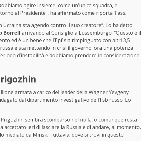
 Dobbiamo agire insieme, come un’unica squadra, e
attorno al Presidente”, ha affermato come riporta Tass.
in Ucraina sta agendo contro il suo creatore”. Lo ha detto
p
Borrell
arrivando al Consiglio a Lussemburgo. “Questo è il
to ed è un bene che l’Epf sia rimpinguato con altri 3,5
e russa e sta mettendo in crisi il governo: ora una potenza
eriodo d’instabilità e dobbiamo prendere in considerazione
Prigozhin
ellione armata a carico del leader della Wagner Yevgeny
dagato dal dipartimento investigativo dell’Fsb russo. Lo
a, Prigozhin sembra scomparso nel nulla, o comunque resta
va accettato ieri di lasciare la Russia e di andare, al momento,
do mediato da Minsk. Tuttavia, dove si trovi in questo