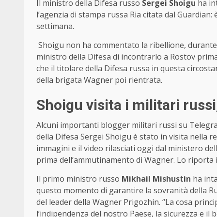
Il ministro della Difesa russo
Sergei Shoigu
ha in
l’agenzia di stampa russa Ria citata dal Guardian: 
settimana.
Shoigu non ha commentato la ribellione, durante l
ministro della Difesa di incontrarlo a Rostov pr
che il titolare della Difesa russa in questa circost
della brigata Wagner poi rientrata.
Shoigu visita i militari russ
Alcuni importanti blogger militari russi su Telegra
della Difesa Sergei Shoigu è stato in visita nella r
immagini e il video rilasciati oggi dal ministero d
prima dell’ammutinamento di Wagner. Lo riporta i
Il primo ministro russo
Mikhail Mishustin
ha inta
questo momento di garantire la sovranità della Ru
del leader della Wagner Prigozhin. “La cosa princip
l’indipendenza del nostro Paese, la sicurezza e il b