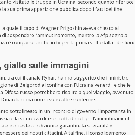
tanto visitato le truppe in Ucraina, secondo quanto riferisce
è la sua prima apparizione pubblica dopo i fatti del fine
a quale il capo di Wagner Prigozhin aveva chiesto al
ima di sospendere l’ammutinamento, mentre la Afp segnala
anza è comparso anche in tv per la prima volta dalla ribellion
i, giallo sulle immagini
m, tra cui il canale Rybar, hanno suggerito che il ministro
egione di Belgorod al confine con l’Ucraina venerdì, e che le
ella Difesa russo potrebbero risalire a quel viaggio, avvenuto
l Guardian, ma non ci sono altre conferme.
nto sottolineato in un incontro di governo l’importanza in
ssia e la sicurezza dei suoi cittadini dopo l’ammutinamento
ale in queste condizioni è garantire la sovranità e
enessere dei nostri cittadini. A tal fine, il consolidamento