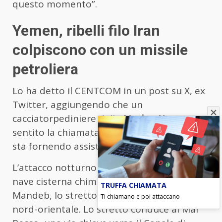
questo momento”.
Yemen, ribelli filo Iran
colpiscono con un missile
petroliera
Lo ha detto il CENTCOM in un post su X, ex
Twitter, aggiungendo che un
cacciatorpediniere della
Marina Usa
aveva
sentito la chiamata di soccorso della nave e
sta fornendo assistenza.
L’attacco notturno è avvenuto mentre la
nave cisterna chimica attraversava Bab El-
TRUFFA CHIAMATA
Mandeb, lo stretto tra lo Yemen e l’Africa
Ti chiamano e poi attaccano
nord-orientale. Lo stretto conduce al Mar