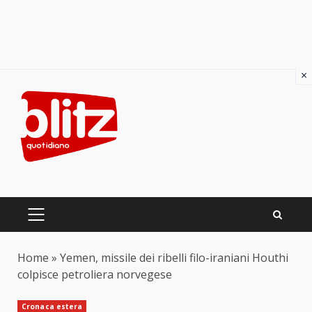
×
Skip
to
content
PRIMARY
MENU
Home
»
Yemen, missile dei ribelli filo-iraniani Houthi
colpisce petroliera norvegese
Cronaca estera