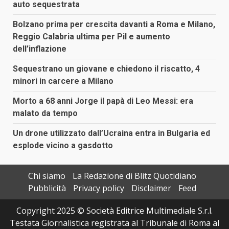
auto sequestrata
Bolzano prima per crescita davanti a Roma e Milano,
Reggio Calabria ultima per Pil e aumento
dell’inflazione
Sequestrano un giovane e chiedono il riscatto, 4
minori in carcere a Milano
Morto a 68 anni Jorge il papà di Leo Messi: era
malato da tempo
Un drone utilizzato dall’Ucraina entra in Bulgaria ed
esplode vicino a gasdotto
Chi siamo
La Redazione di Blitz Quotidiano
Pubblicità
Privacy policy
Disclaimer
Feed
Copyright 2025 © Società Editrice Multimediale S.r.l.
Testata Giornalistica registrata al Tribunale di Roma al