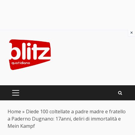
×
Skip
to
content
PRIMARY
MENU
Home
»
Diede 100 coltellate a padre madre e fratello
a Paderno Dugnano: 17anni, deliri di immortalità e
Mein Kampf