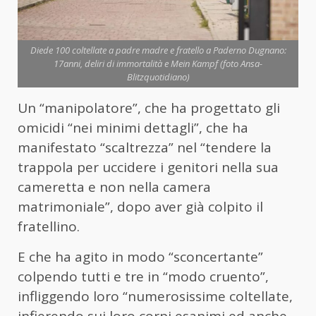
Diede 100 coltellate a padre madre e fratello a Paderno Dugnano:
17anni, deliri di immortalità e Mein Kampf (foto Ansa-
Blitzquotidiano)
Un “manipolatore”, che ha progettato gli
omicidi “nei minimi dettagli”, che ha
manifestato “scaltrezza” nel “tendere la
trappola per uccidere i genitori nella sua
cameretta e non nella camera
matrimoniale”, dopo aver già colpito il
fratellino.
E che ha agito in modo “sconcertante”
colpendo tutti e tre in “modo cruento”,
infliggendo loro “numerosissime coltellate,