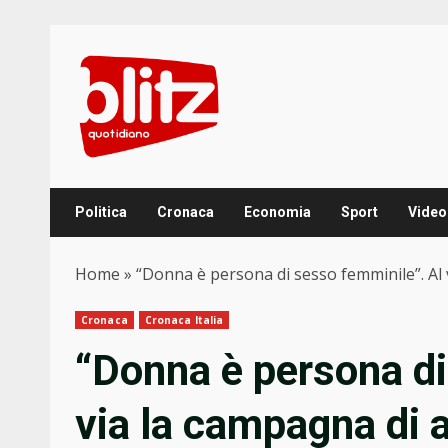
Skip
to
content
Politica
Cronaca
Economia
Sport
Video
Home
»
“Donna è persona di sesso femminile”. Al v
Cronaca
Cronaca Italia
“Donna è persona di
via la campagna di a